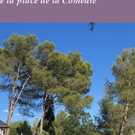
édie
