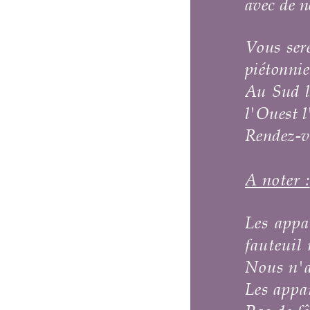
avec de nombreux commerces de qual
Vous serez situé aux portes de Mont
piétonnier, cœur de nombreux centr
Au Sud la Méditerranée vous tend l
l'Ouest l'étang de Thau pour une dé
Rendez-vous sur notre page environne
A noter :
Les appartements sont en rez-de-c
fauteuil roulant.
Nous
n'accueillons pas nos amis à 
Les appartements sont strictement 