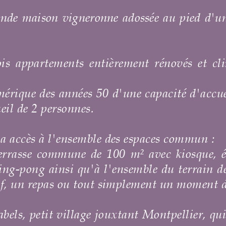
ssée au pied d'une colline couverte de
t rénovés et climatisés avec cuisine
 capacité d'accueil de 4 personnes. Le
spaces commun :
 avec kiosque, équipée d'une grande
mble du terrain de 2 hectare sur lequel
ement un moment de lecture.
t Montpellier, qui a su garder son âme