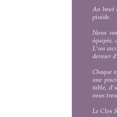
Au bout d'une allée de pins venez d
pinède.
Nous vous proposons de loger dans
équipée, coin salon,
chambres et
sall
L'un aux accents de Provence et l'a
dernier d'inspiration tahitienne d'
un
Chaque appartement possède une terr
une piscine de 15 x 7,5 mètres ave
table, d'
un grand barbecue Weber et
vous trouverez des espaces accueilla
Le Clos Saint Georges se situe sur 