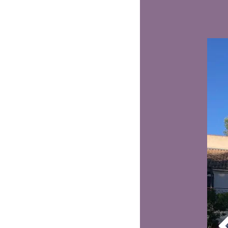
à seu
