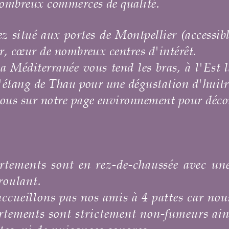
ité.
pellier (
accessible en transport en commun
es
d'intérêt.
es bras, à l'Est la Camargue, au Nord les 
gustation d'huitre. Et bien sûr de nombreux 
ment pour découvrir les richesses de notre b
haussée avec une à deux marches pour y ac
4 pattes car nous avons des chats.
non-fumeurs ainsi qu'une grande partie de 