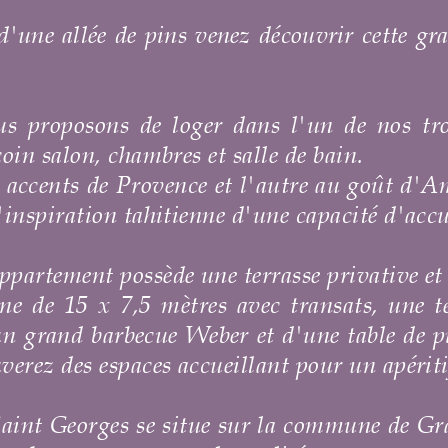
écouvrir cette grande maison vigneronne a
do
 l'un de nos trois
appartements entièremen
e de bain.
utre au goût d'Amérique des années 50 d'une
e capacité d'accueil de 2 personnes.
asse privative et
a accès à l'ensemble des e
c transats,
une terrasse commune de 100 m²
 d'
une table de ping-pong
ainsi qu'à l'ense
nt pour un apéritif, un repas ou tout simpl
la commune de Grabels, petit village jouxtan