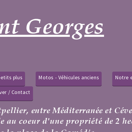
ges
 anciens
Notre environnement
rranée et Cévennes
priété de 2 hectares