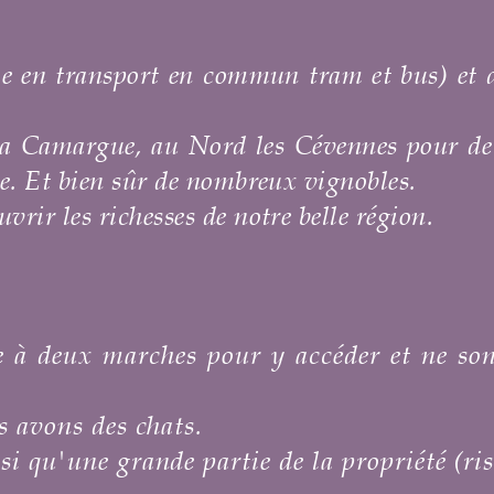
 tram et bus)
et de son superbe centre
Cévennes pour de belles randonnées, à
vignobles.
elle région.
céder et ne sont pas accessibles en
la propriété (risque d'incendie).