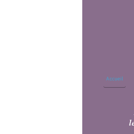
Clo
Accueil
Les appartements
Tarifs
Havre de paix aux p
le Clos Saint Georges