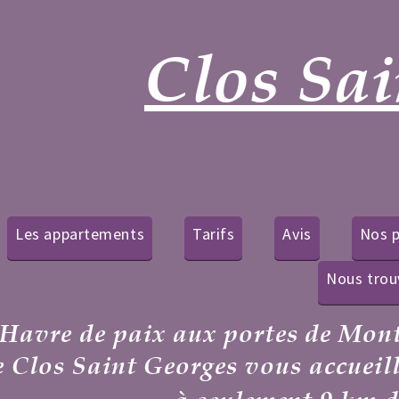
s Saint Geor
Avis
Nos petits plus
Motos - Véhicules
Nous trouver / Contact
ortes de Montpellier,
entre Médite
 vous accueille
au coeur d'une pro